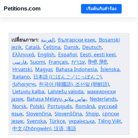
Petitions.com
เริ่มต้นกับคำร้อง
เปลี่ยนภาษา
:
العربية
,
български език
,
Bosanski
jezik
,
Català
,
Čeština
,
Dansk
,
Deutsch
,
Ελληνικά
,
English
,
Español
,
Eesti, eesti keel
,
فارسی
,
Suomi
,
Français
,
עברית
,
हिन्दी, हिंदी
,
Hrvatski
,
Magyar
,
Bahasa Indonesia
,
Íslenska
,
Italiano
,
日本語 (にほんご／にっぽんご)
,
ქართული
,
한국어 (韓國語), 조선말 (朝鮮語)
,
Lietuvių kalba
,
Latviešu valoda
,
македонски
јазик
,
,
Nederlands
,
Norsk
,
Polski
,
Português
,
Română
,
русский
язык
,
Slovenčina
,
Slovenščina
,
Shqip
,
српски
језик
,
Svenska
,
Türkçe
,
українська
,
Tiếng Việt
,
中文 (Zhōngwén), 汉语, 漢語