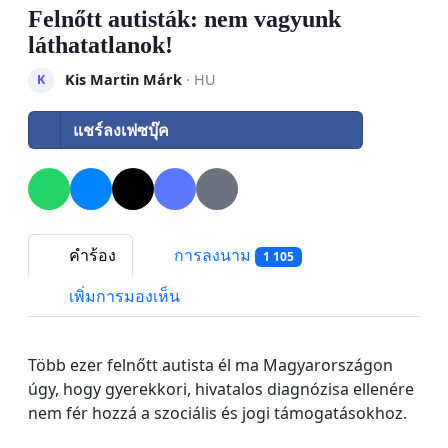
Felnőtt autisták: nem vagyunk
láthatatlanok!
Kis Martin Márk
· HU
K
แชร์ลงเฟซบุ๊ค
คำร้อง
การลงนาม
1 105
เพิ่มการมองเห็น
Több ezer felnőtt autista él ma Magyarországon
úgy, hogy gyerekkori, hivatalos diagnózisa ellenére
nem fér hozzá a szociális és jogi támogatásokhoz.