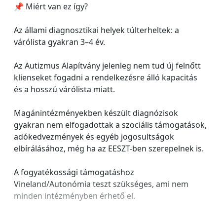
📌 Miért van ez így?
Az állami diagnosztikai helyek túlterheltek: a
várólista gyakran 3–4 év.
Az Autizmus Alapítvány jelenleg nem tud új felnőtt
klienseket fogadni a rendelkezésre álló kapacitás
és a hosszú várólista miatt.
Magánintézményekben készült diagnózisok
gyakran nem elfogadottak a szociális támogatások,
adókedvezmények és egyéb jogosultságok
elbírálásához, még ha az EESZT-ben szerepelnek is.
A fogyatékossági támogatáshoz
Vineland/Autonómia teszt szükséges, ami nem
minden intézményben érhető el.