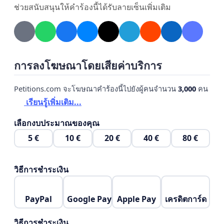
támogatásokra.
ช่วยสนับสนุนให้คำร้องนี้ได้รับลายเซ็นเพิ่มเติม
4. Jogbiztonságot és emberi méltóságot minden
felnőtt autistának, függetlenül attól, hol készült a
diagnózisa.
การลงโฆษณาโดยเสียค่าบริการ
Petitions.com จะโฆษณาคำร้องนี้ไปยังผู้คนจำนวน
3,000
คน
5. A Rokkantsági járadék és a Fogyatékossági
เรียนรู้เพิ่มเติม...
támogatás minimálbér szintre emelését, hogy az
autista és más fogyatékossággal élő emberek ne
เลือกงบประมาณของคุณ
nyomorban, hanem emberhez méltó körülmények
5 €
10 €
20 €
40 €
80 €
között élhessenek.
วิธีการชำระเงิน
🙏 Csatlakozz te is!
PayPal
Google Pay
Apple Pay
เครดิตการ์ด
Ne hagyjuk, hogy a felnőtt autisták láthatatlanok
maradjanak a rendszer számára!
วิธีการชำระเงิน