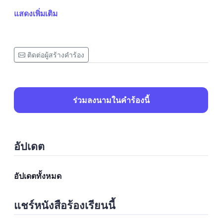
⚠️ Ez nem csak papírmunka: emberek életét,
แสดงเพิ่มเติม
megélhetését és mindennapi biztonságát érinti.
📌 Követeljük:
ติดต่อผู้สร้างคำร้อง
1. Megfelelő állami diagnosztikai kapacitás
biztosítását felnőtt autisták számára, maximum 2
hónapos várólistával.
ร่วมลงนามในคำร้องนี้
2. A magánintézményekben készült
szakvélemények elismerését, amennyiben
อัปเดต
megfelelnek a szakmai kritériumoknak és
bekerülnek az EESZT-be.
อัปเดตทั้งหมด
3. A régi diagnózisok gyors és egyszerű
แชร์หนังสือร้องเรียนนี้
újraminősítését, hogy mindenki jogosult legyen a