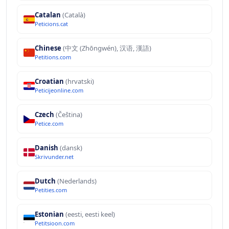
Catalan
(Català)
Peticions.cat
Chinese
(中文 (Zhōngwén), 汉语, 漢語)
Petitions.com
Croatian
(hrvatski)
Peticijeonline.com
Czech
(Čeština)
Petice.com
Danish
(dansk)
Skrivunder.net
Dutch
(Nederlands)
Petities.com
Estonian
(eesti, eesti keel)
Petitsioon.com