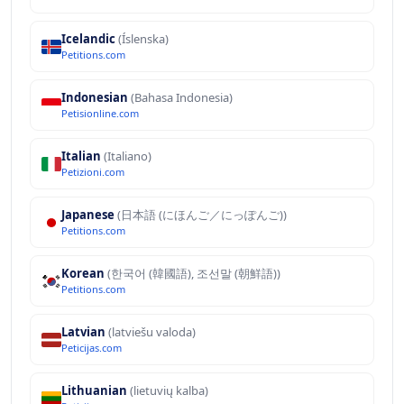
Icelandic
(Íslenska)
Petitions.com
Indonesian
(Bahasa Indonesia)
Petisionline.com
Italian
(Italiano)
Petizioni.com
Japanese
(日本語 (にほんご／にっぽんご))
Petitions.com
Korean
(한국어 (韓國語), 조선말 (朝鮮語))
Petitions.com
Latvian
(latviešu valoda)
Peticijas.com
Lithuanian
(lietuvių kalba)