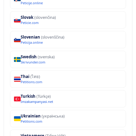
Peticije.online
Slovak
(slovenčina)
Peticie.com
Slovenian
(slovenščina)
Peticija.online
Swedish
(svenska)
Skrivunder.com
Thai
(ไทย)
Petitions.com
Turkish
(Türkçe)
Imzakampanyasi.net
Ukrainian
(українська)
Petitions.com
Vietnamese
(Tiếng Việt)