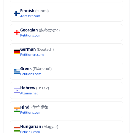
Finnish
(suomi)
Adressit.com
Georgian
(ქართული)
Petitions.com
German
(Deutsch)
Petitionen.com
Greek
(Ελληνικά)
Petitions.com
Hebrew
(עברית)
Atzuma.net
Hindi
(हिन्दी, हिंदी)
Petitions.com
Hungarian
(Magyar)
Peticiok.com