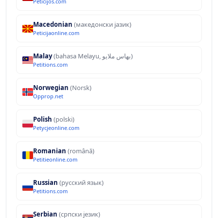
Peticijos.com
Macedonian
(македонски јазик)
Peticijaonline.com
Malay
(bahasa Melayu, بهاس ملايو‎)
Petitions.com
Norwegian
(Norsk)
Opprop.net
Polish
(polski)
Petycjeonline.com
Romanian
(română)
Petitieonline.com
Russian
(русский язык)
Petitions.com
Serbian
(српски језик)